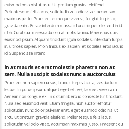
euismod odio nisl ut arcu. Ut pretium gravida eleifend.
Pellentesque felis lacus, sollicitudin vel odio vitae, accumsan
maximus justo. Praesent eu neque viverra, feugiat turpis ac,
gravida enim. Fusce interdum massa id orci aliquet eleifend in id
nibh. Curabitur malesuada orci at mollis lacinia. Maecenas quis
euismod ipsum. Aliquam tincidunt ligula sodales, interdum turpis
in, ultrices sapien. Proin finibus ex sapien, et sodales eros iaculis
id. Suspendisse interd
In at mauris et erat molestie pharetra non at
sem. Nulla suscipit sodales nunc a auctorculus
Praesent non sapien cursus, blandit turpis lacinia, vestibulum
lectus. In purus ipsum, aliquet eget elit vel, laoreet viverra mi.
Aenean non congue ex. In dictum libero id consectetur tincidunt.
Nulla sed euismod velit. Etiam fringilla, nibh auctor efficitur
sollicitudin, nunc dolor pulvinar erat, eget euismod odio nisl ut
arcu. Ut pretium gravida eleifend. Pellentesque felis lacus,
sollicitudin vel odio vitae, accumsan maximus justo. Praesent eu